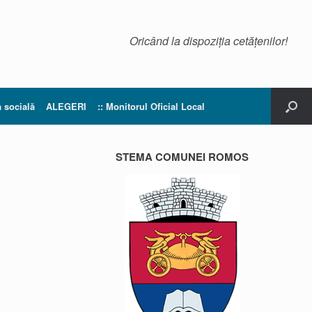
Oricând la dispoziția cetățenilor!
a socială
ALEGERI
:: Monitorul Oficial Local
STEMA COMUNEI ROMOS