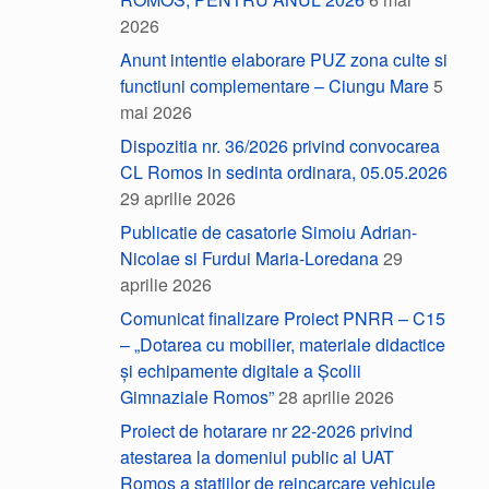
2026
Anunt intentie elaborare PUZ zona culte si
functiuni complementare – Ciungu Mare
5
mai 2026
Dispozitia nr. 36/2026 privind convocarea
CL Romos in sedinta ordinara, 05.05.2026
29 aprilie 2026
Publicatie de casatorie Simoiu Adrian-
Nicolae si Furdui Maria-Loredana
29
aprilie 2026
Comunicat finalizare Proiect PNRR – C15
– „Dotarea cu mobilier, materiale didactice
și echipamente digitale a Școlii
Gimnaziale Romos”
28 aprilie 2026
Proiect de hotarare nr 22-2026 privind
atestarea la domeniul public al UAT
Romos a statiilor de reincarcare vehicule