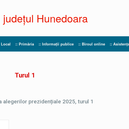
 județul Hunedoara
l Local
:: Primăria
:: Informații publice
:: Biroul online
:: Asistenț
Turul 1
alegerilor prezidențiale 2025, turul 1