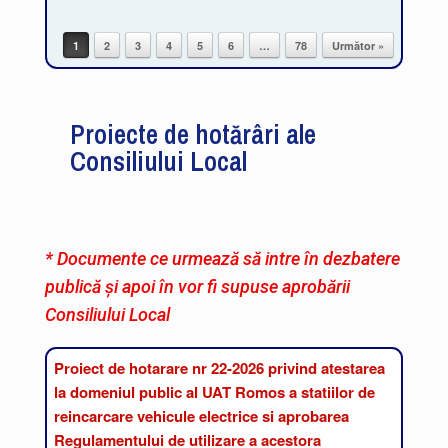
1
2
3
4
5
6
…
78
Următor »
Post navigation
Proiecte de hotărâri ale
Consiliului Local
* Documente ce urmează să intre în dezbatere
publică și apoi în vor fi supuse aprobării
Consiliului Local
Proiect de hotarare nr 22-2026 privind atestarea
la domeniul public al UAT Romos a statiilor de
reincarcare vehicule electrice si aprobarea
Regulamentului de utilizare a acestora