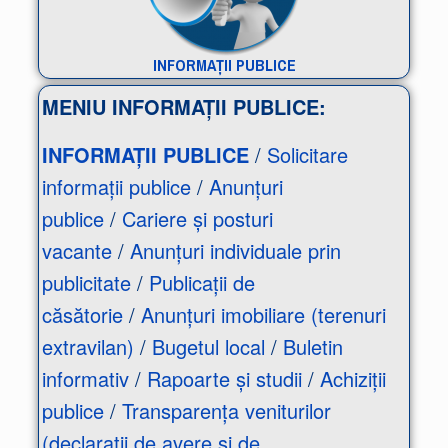
INFORMAȚII
PUBLICE
MENIU INFORMAȚII PUBLICE:
INFORMAȚII PUBLICE
/
Solicitare
informații publice
/
Anunțuri
publice
/
Cariere și posturi
vacante
/
Anunțuri individuale prin
publicitate
/
Publicații de
căsătorie
/
Anunțuri imobiliare (terenuri
extravilan)
/
Bugetul local
/
Buletin
informativ
/
Rapoarte și studii
/
Achiziții
publice
/
Transparența veniturilor
(declarații de avere și de