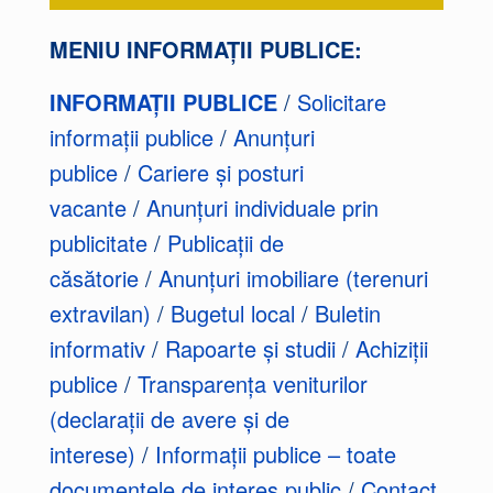
MENIU INFORMAȚII PUBLICE:
INFORMAȚII PUBLICE
/
Solicitare
informații publice
/
Anunțuri
publice
/
Cariere și posturi
vacante
/
Anunțuri individuale prin
publicitate
/
Publicații de
căsătorie
/
Anunțuri imobiliare (terenuri
extravilan)
/
Bugetul local
/
Buletin
informativ
/
Rapoarte și studii
/
Achiziții
publice
/
Transparența veniturilor
(declarații de avere și de
interese)
/
Informații publice – toate
documentele de interes public
/
Contact