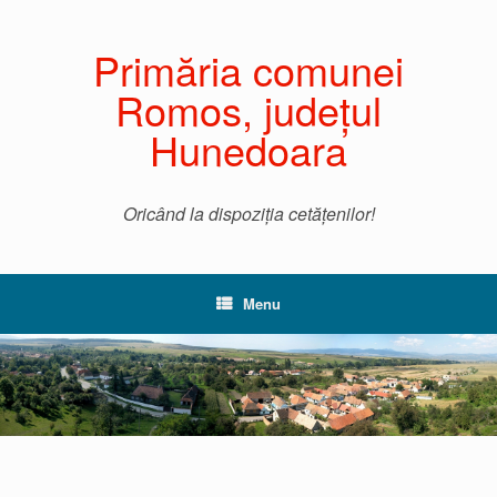
Primăria comunei
Romos, județul
Hunedoara
Oricând la dispoziția cetățenilor!
Menu