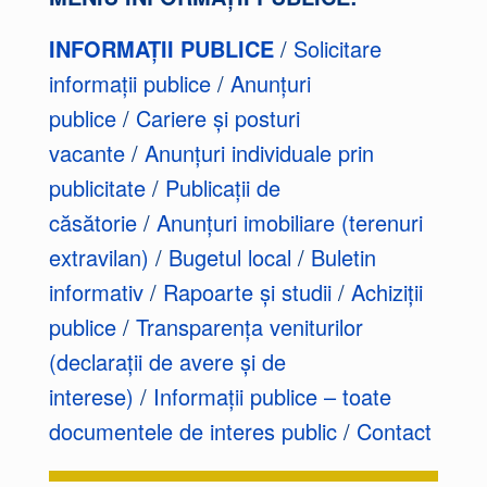
INFORMAȚII PUBLICE
/
Solicitare
informații publice
/
Anunțuri
publice
/
Cariere și posturi
vacante
/
Anunțuri individuale prin
publicitate
/
Publicații de
căsătorie
/
Anunțuri imobiliare (terenuri
extravilan)
/
Bugetul local
/
Buletin
informativ
/
Rapoarte și studii
/
Achiziții
publice
/
Transparența veniturilor
(declarații de avere și de
interese)
/
Informații publice – toate
documentele de interes public
/
Contact