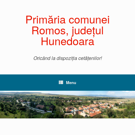
Primăria comunei
Romos, județul
Hunedoara
Oricând la dispoziția cetățenilor!
Menu