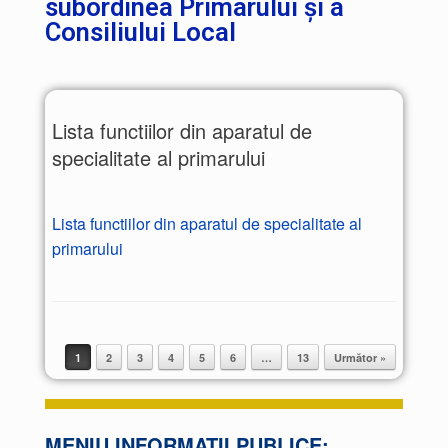
subordinea Primarului și a
Consiliului Local
Lista functiilor din aparatul de
specialitate al primarului
Lista functiilor din aparatul de specialitate al
primarului
1
2
3
4
5
6
…
13
Următor »
Post navigation
MENIU INFORMAȚII PUBLICE: