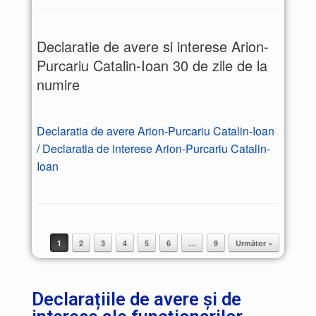
Declaratie de avere si interese Arion-
Purcariu Catalin-Ioan 30 de zile de la
numire
Declaratia de avere Arion-Purcariu Catalin-Ioan
/
Declaratia de interese Arion-Purcariu Catalin-
Ioan
1
2
3
4
5
6
…
9
Următor »
Post navigation
Declarațiile de avere și de