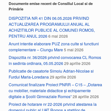
Documente emise recent de Consiliul Local si de
Primărie
DISPOZITIA NR 41 DIN 06.05.2026 PRIVIND
ACTUALIZAREA PROGRAMULUI ANUAL AL
ACHIZITIILOR PUBLICE AL COMUNEI ROMOS,
PENTRU ANUL 2026
6 mai 2026
Anunt intentie elaborare PUZ zona culte si functiuni
complementare – Ciungu Mare
5 mai 2026
Dispozitia nr. 36/2026 privind convocarea CL Romos
in sedinta ordinara, 05.05.2026
29 aprilie 2026
Publicatie de casatorie Simoiu Adrian-Nicolae si
Furdui Maria-Loredana
29 aprilie 2026
Comunicat finalizare Proiect PNRR – C15 – „Dotarea
cu mobilier, materiale didactice și echipamente
digitale a Școlii Gimnaziale Romos”
28 aprilie 2026
Proiect de hotarare nr 22-2026 privind atestarea la
domeniul public al UAT Romos a statiilor de