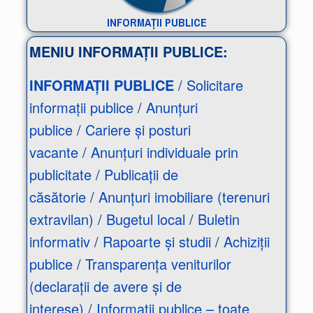
INFORMAȚII
PUBLICE
MENIU INFORMAȚII PUBLICE:
INFORMAȚII PUBLICE
/
Solicitare
informații publice
/
Anunțuri
publice
/
Cariere și posturi
vacante
/
Anunțuri individuale prin
publicitate
/
Publicații de
căsătorie
/
Anunțuri imobiliare (terenuri
extravilan)
/
Bugetul local
/
Buletin
informativ
/
Rapoarte și studii
/
Achiziții
publice
/
Transparența veniturilor
(declarații de avere și de
interese)
/
Informații publice – toate