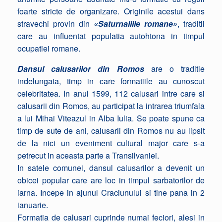
foarte stricte de organizare. Originile acestui dans
stravechi provin din
«Saturnaliile romane»
, traditii
care au influentat populatia autohtona in timpul
ocupatiei romane.
Dansul calusarilor din Romos
are o traditie
indelungata, timp in care formatiile au cunoscut
celebritatea. In anul 1599, 112 calusari intre care si
calusarii din Romos, au participat la intrarea triumfala
a lui Mihai Viteazul in Alba Iulia. Se poate spune ca
timp de sute de ani, calusarii din Romos nu au lipsit
de la nici un eveniment cultural major care s-a
petrecut in aceasta parte a Transilvaniei.
In satele comunei, dansul calusarilor a devenit un
obicei popular care are loc in timpul sarbatorilor de
iarna. Incepe in ajunul Craciunului si tine pana in 2
ianuarie.
Formatia de calusari cuprinde numai feciori, alesi in