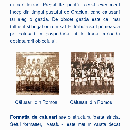
numar impar. Pregatirile pentru acest eveniment
incep din timpul pustului de Craciun, cand calusarii
isi aleg o gazda. De obicei gazda este cel mai
influent si bogat om din sat. El trebuie sa-i primeasca
pe calusari in gospodaria lui in toata perioada
desfasurarii obiceiului.
Călușarii din Romos
Călușarii din Romos
Formatia de calusari
are o structura foarte stricta.
Seful formatiei, «vataful», este mai in varsta decat