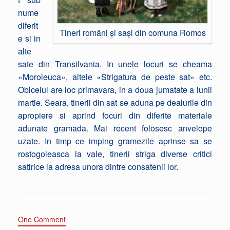
nume
diferit
Tineri români și sași din comuna Romos
e si in
alte
sate din Transilvania. In unele locuri se cheama
«Moroleuca», altele «Strigatura de peste sat» etc.
Obiceiul are loc primavara, in a doua jumatate a lunii
martie. Seara, tinerii din sat se aduna pe dealurile din
apropiere si aprind focuri din diferite materiale
adunate gramada. Mai recent folosesc anvelope
uzate. In timp ce imping gramezile aprinse sa se
rostogoleasca la vale, tinerii striga diverse critici
satirice la adresa unora dintre consatenii lor.
One Comment