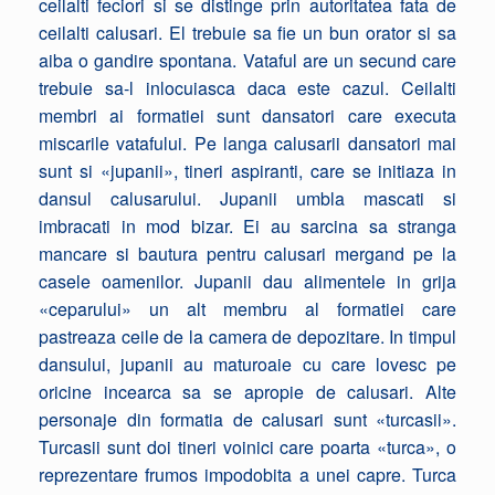
ceilalti feciori si se distinge prin autoritatea fata de
ceilalti calusari. El trebuie sa fie un bun orator si sa
aiba o gandire spontana. Vataful are un secund care
trebuie sa-l inlocuiasca daca este cazul. Ceilalti
membri ai formatiei sunt dansatori care executa
miscarile vatafului. Pe langa calusarii dansatori mai
sunt si «jupanii», tineri aspiranti, care se initiaza in
dansul calusarului. Jupanii umbla mascati si
imbracati in mod bizar. Ei au sarcina sa stranga
mancare si bautura pentru calusari mergand pe la
casele oamenilor. Jupanii dau alimentele in grija
«ceparului» un alt membru al formatiei care
pastreaza ceile de la camera de depozitare. In timpul
dansului, jupanii au maturoaie cu care lovesc pe
oricine incearca sa se apropie de calusari. Alte
personaje din formatia de calusari sunt «turcasii».
Turcasii sunt doi tineri voinici care poarta «turca», o
reprezentare frumos impodobita a unei capre. Turca