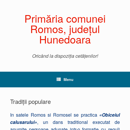
Primăria comunei
Romos, județul
Hunedoara
Oricând la dispoziția cetățenilor!
Menu
Tradiții populare
In satele Romos si Romosel se practica
«Obiceiul
calusarului»
, un dans traditional executat de
anumite persoane adunate intr-o formatie cu reguli