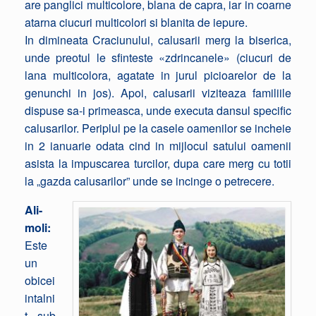
are panglici multicolore, blana de capra, iar in coarne
atarna ciucuri multicolori si blanita de iepure.
In dimineata Craciunului, calusarii merg la biserica,
unde preotul le sfinteste «zdrincanele» (ciucuri de
lana multicolora, agatate in jurul picioarelor de la
genunchi in jos). Apoi, calusarii viziteaza familiile
dispuse sa-i primeasca, unde executa dansul specific
calusarilor. Periplul pe la casele oamenilor se incheie
in 2 ianuarie odata cind in mijlocul satului oamenii
asista la impuscarea turcilor, dupa care merg cu totii
la „gazda calusarilor” unde se incinge o petrecere.
Ali-
moli:
Este
un
obicei
intalni
t sub