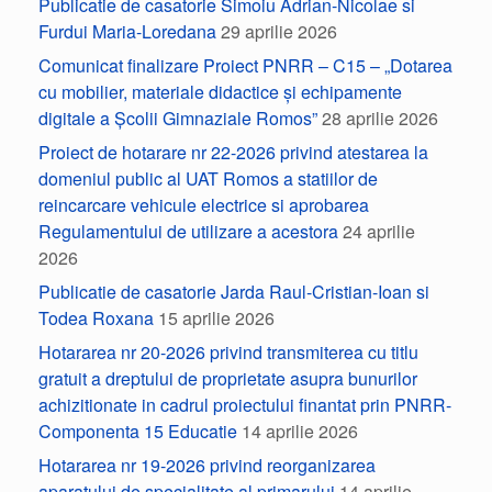
Publicatie de casatorie Simoiu Adrian-Nicolae si
Furdui Maria-Loredana
29 aprilie 2026
Comunicat finalizare Proiect PNRR – C15 – „Dotarea
cu mobilier, materiale didactice și echipamente
digitale a Școlii Gimnaziale Romos”
28 aprilie 2026
Proiect de hotarare nr 22-2026 privind atestarea la
domeniul public al UAT Romos a statiilor de
reincarcare vehicule electrice si aprobarea
Regulamentului de utilizare a acestora
24 aprilie
2026
Publicatie de casatorie Jarda Raul-Cristian-Ioan si
Todea Roxana
15 aprilie 2026
Hotararea nr 20-2026 privind transmiterea cu titlu
gratuit a dreptului de proprietate asupra bunurilor
achizitionate in cadrul proiectului finantat prin PNRR-
Componenta 15 Educatie
14 aprilie 2026
Hotararea nr 19-2026 privind reorganizarea
aparatului de specialitate al primarului
14 aprilie